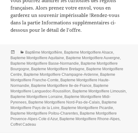
vous pourrez admirer les curiosités des régions
françaises. Alors prenez votre envol, vous en
garderez un souvenir impérissable !Rendez-vous
dans la partie Informations supplémentaires ci-
dessous pour le détail de l’offre.
Posted
Categories
Baptême Montgolfière
,
Bapteme Montgolfiere Alsace
,
on
Bapteme Montgolfiere Aquitaine
,
Bapteme Montgolfiere Auvergne
,
Bapteme Montgolfiere Basse-Normandie
,
Bapteme Montgolfiere
Bourgogne
,
Bapteme Montgolfiere Bretagne
,
Bapteme Montgolfiere
Centre
,
Bapteme Montgolfiere Champagne-Ardenne
,
Bapteme
Montgolfiere Franche-Comte
,
Bapteme Montgolfiere Haute-
Normandie
,
Bapteme Montgolfiere Ile-de-France
,
Bapteme
Montgolfiere Languedoc-Roussillon
,
Bapteme Montgolfiere Limousin
,
Bapteme Montgolfiere Lorraine
,
Bapteme Montgolfiere Midi-
Pyrenees
,
Bapteme Montgolfiere Nord-Pas-de-Calais
,
Bapteme
Montgolfiere Pays de la Loire
,
Bapteme Montgolfiere Picardie
,
Bapteme Montgolfiere Poitou-Charentes
,
Bapteme Montgolfiere
Provence-Alpes-Cote d Azur
,
Bapteme Montgolfiere Rhone-Alpes
,
Coffret Cadeau