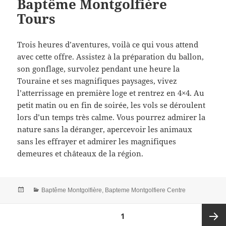
Baptême Montgolfière
Tours
Trois heures d’aventures, voilà ce qui vous attend
avec cette offre. Assistez à la préparation du ballon,
son gonflage, survolez pendant une heure la
Touraine et ses magnifiques paysages, vivez
l’atterrissage en première loge et rentrez en 4×4. Au
petit matin ou en fin de soirée, les vols se déroulent
lors d’un temps très calme. Vous pourrez admirer la
nature sans la déranger, apercevoir les animaux
sans les effrayer et admirer les magnifiques
demeures et châteaux de la région.
Posted
Categories
Baptême Montgolfière
,
Bapteme Montgolfiere Centre
on
Posts
PAGE
1
navigation