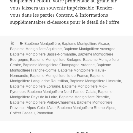
simplement ébloui. Votre promenade au grand air
vous laissera un souvenir impérissable !Rendez-
vous dans les parties Contenu & Informations
supplémentaires ci-dessous pour le détail de l’offre.
Posted
Categories
Baptême Montgolfière
,
Bapteme Montgolfiere Alsace
,
on
Bapteme Montgolfiere Aquitaine
,
Bapteme Montgolfiere Auvergne
,
Bapteme Montgolfiere Basse-Normandie
,
Bapteme Montgolfiere
Bourgogne
,
Bapteme Montgolfiere Bretagne
,
Bapteme Montgolfiere
Centre
,
Bapteme Montgolfiere Champagne-Ardenne
,
Bapteme
Montgolfiere Franche-Comte
,
Bapteme Montgolfiere Haute-
Normandie
,
Bapteme Montgolfiere Ile-de-France
,
Bapteme
Montgolfiere Languedoc-Roussillon
,
Bapteme Montgolfiere Limousin
,
Bapteme Montgolfiere Lorraine
,
Bapteme Montgolfiere Midi-
Pyrenees
,
Bapteme Montgolfiere Nord-Pas-de-Calais
,
Bapteme
Montgolfiere Pays de la Loire
,
Bapteme Montgolfiere Picardie
,
Bapteme Montgolfiere Poitou-Charentes
,
Bapteme Montgolfiere
Provence-Alpes-Cote d Azur
,
Bapteme Montgolfiere Rhone-Alpes
,
Coffret Cadeau
,
Promotion