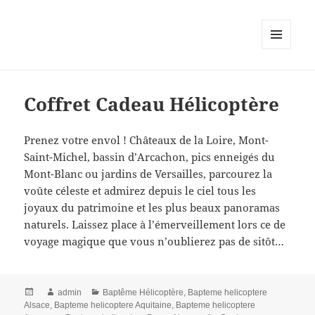
MENU
AND
WIDGETS
Coffret Cadeau Hélicoptère
Prenez votre envol ! Châteaux de la Loire, Mont-
Saint-Michel, bassin d’Arcachon, pics enneigés du
Mont-Blanc ou jardins de Versailles, parcourez la
voûte céleste et admirez depuis le ciel tous les
joyaux du patrimoine et les plus beaux panoramas
naturels. Laissez place à l’émerveillement lors ce de
voyage magique que vous n’oublierez pas de sitôt…
Posted
Author
Categories
admin
Baptême Hélicoptère
,
Bapteme helicoptere
on
Alsace
,
Bapteme helicoptere Aquitaine
,
Bapteme helicoptere