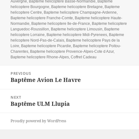
Auvergne
,
Bapteme helicoptere Basse-Normandie
,
Bapteme
helicoptere Bourgogne
,
Bapteme helicoptere Bretagne
,
Bapteme
helicoptere Centre
,
Bapteme helicoptere Champagne-Ardenne
,
Bapteme helicoptere Franche-Comte
,
Bapteme helicoptere Haute-
Normandie
,
Bapteme helicoptere Ile-de-France
,
Bapteme helicoptere
Languedoc-Roussillon
,
Bapteme helicoptere Limousin
,
Bapteme
helicoptere Lorraine
,
Bapteme helicoptere Midi-Pyrenees
,
Bapteme
helicoptere Nord-Pas-de-Calais
,
Bapteme helicoptere Pays de la
Loire
,
Bapteme helicoptere Picardie
,
Bapteme helicoptere Poitou-
Charentes
,
Bapteme helicoptere Provence-Alpes-Cote d Azur
,
Bapteme helicoptere Rhone-Alpes
,
Coffret Cadeau
Post
PREVIOUS
navigation
Baptême Avion Le Havre
Previous
post:
NEXT
Baptême ULM Llupia
Next
post:
Proudly powered by WordPress