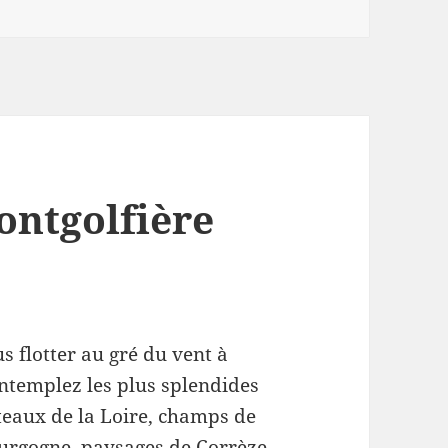
ontgolfière
s flotter au gré du vent à
ontemplez les plus splendides
âteaux de la Loire, champs de
urgogne, paysages de Corrèze,