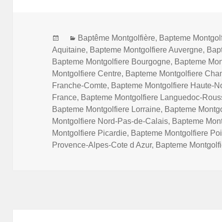
Posted
Categories
Baptême Montgolfière
,
Bapteme Montgolf
on
Aquitaine
,
Bapteme Montgolfiere Auvergne
,
Bap
Bapteme Montgolfiere Bourgogne
,
Bapteme Mont
Montgolfiere Centre
,
Bapteme Montgolfiere Ch
Franche-Comte
,
Bapteme Montgolfiere Haute-N
France
,
Bapteme Montgolfiere Languedoc-Rouss
Bapteme Montgolfiere Lorraine
,
Bapteme Montgo
Montgolfiere Nord-Pas-de-Calais
,
Bapteme Montg
Montgolfiere Picardie
,
Bapteme Montgolfiere Po
Provence-Alpes-Cote d Azur
,
Bapteme Montgolf