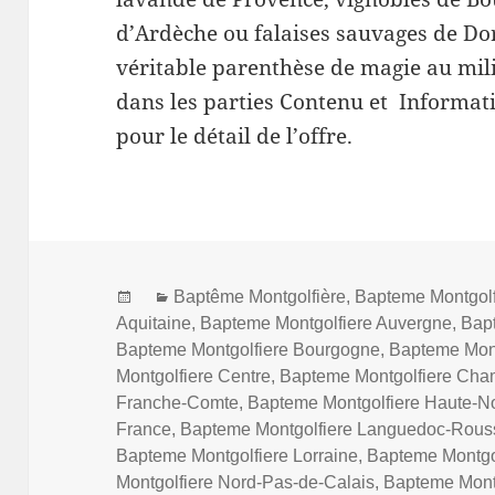
d’Ardèche ou falaises sauvages de Dor
véritable parenthèse de magie au mil
dans les parties Contenu et Informat
pour le détail de l’offre.
Posted
Categories
Baptême Montgolfière
,
Bapteme Montgolf
on
Aquitaine
,
Bapteme Montgolfiere Auvergne
,
Bap
Bapteme Montgolfiere Bourgogne
,
Bapteme Mont
Montgolfiere Centre
,
Bapteme Montgolfiere Ch
Franche-Comte
,
Bapteme Montgolfiere Haute-N
France
,
Bapteme Montgolfiere Languedoc-Rouss
Bapteme Montgolfiere Lorraine
,
Bapteme Montgo
Montgolfiere Nord-Pas-de-Calais
,
Bapteme Montg