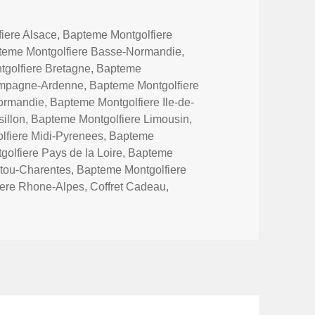
iere Alsace
,
Bapteme Montgolfiere
teme Montgolfiere Basse-Normandie
,
golfiere Bretagne
,
Bapteme
ampagne-Ardenne
,
Bapteme Montgolfiere
ormandie
,
Bapteme Montgolfiere Ile-de-
illon
,
Bapteme Montgolfiere Limousin
,
lfiere Midi-Pyrenees
,
Bapteme
olfiere Pays de la Loire
,
Bapteme
itou-Charentes
,
Bapteme Montgolfiere
iere Rhone-Alpes
,
Coffret Cadeau
,