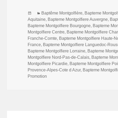
Posted
Categories
Baptême Montgolfière
,
Bapteme Montgolf
on
Aquitaine
,
Bapteme Montgolfiere Auvergne
,
Bap
Bapteme Montgolfiere Bourgogne
,
Bapteme Mont
Montgolfiere Centre
,
Bapteme Montgolfiere Ch
Franche-Comte
,
Bapteme Montgolfiere Haute-N
France
,
Bapteme Montgolfiere Languedoc-Rouss
Bapteme Montgolfiere Lorraine
,
Bapteme Montgo
Montgolfiere Nord-Pas-de-Calais
,
Bapteme Montg
Montgolfiere Picardie
,
Bapteme Montgolfiere Po
Provence-Alpes-Cote d Azur
,
Bapteme Montgolf
Promotion