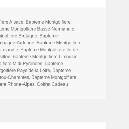
iere Alsace
,
Bapteme Montgolfiere
teme Montgolfiere Basse-Normandie
,
golfiere Bretagne
,
Bapteme
ampagne-Ardenne
,
Bapteme Montgolfiere
ormandie
,
Bapteme Montgolfiere Ile-de-
illon
,
Bapteme Montgolfiere Limousin
,
lfiere Midi-Pyrenees
,
Bapteme
olfiere Pays de la Loire
,
Bapteme
itou-Charentes
,
Bapteme Montgolfiere
iere Rhone-Alpes
,
Coffret Cadeau