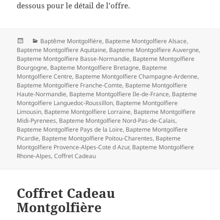
dessous pour le détail de l’offre.
Posted
Categories
Baptême Montgolfière
,
Bapteme Montgolfiere Alsace
,
on
Bapteme Montgolfiere Aquitaine
,
Bapteme Montgolfiere Auvergne
,
Bapteme Montgolfiere Basse-Normandie
,
Bapteme Montgolfiere
Bourgogne
,
Bapteme Montgolfiere Bretagne
,
Bapteme
Montgolfiere Centre
,
Bapteme Montgolfiere Champagne-Ardenne
,
Bapteme Montgolfiere Franche-Comte
,
Bapteme Montgolfiere
Haute-Normandie
,
Bapteme Montgolfiere Ile-de-France
,
Bapteme
Montgolfiere Languedoc-Roussillon
,
Bapteme Montgolfiere
Limousin
,
Bapteme Montgolfiere Lorraine
,
Bapteme Montgolfiere
Midi-Pyrenees
,
Bapteme Montgolfiere Nord-Pas-de-Calais
,
Bapteme Montgolfiere Pays de la Loire
,
Bapteme Montgolfiere
Picardie
,
Bapteme Montgolfiere Poitou-Charentes
,
Bapteme
Montgolfiere Provence-Alpes-Cote d Azur
,
Bapteme Montgolfiere
Rhone-Alpes
,
Coffret Cadeau
Coffret Cadeau
Montgolfière