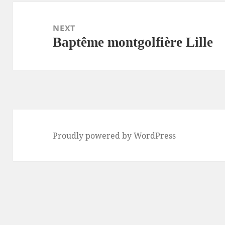
Post
navigation
NEXT
Baptême montgolfière Lille
Next
post:
Proudly powered by WordPress