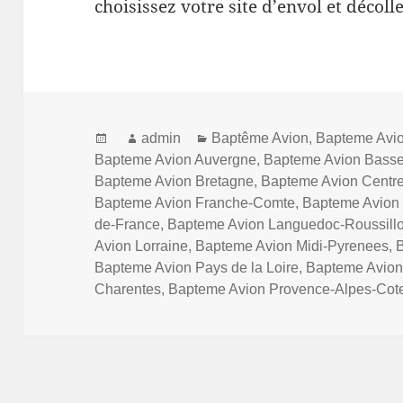
choisissez votre site d’envol et décolle
Posted
Author
Categories
admin
Baptême Avion
,
Bapteme Avio
on
Bapteme Avion Auvergne
,
Bapteme Avion Bass
Bapteme Avion Bretagne
,
Bapteme Avion Centr
Bapteme Avion Franche-Comte
,
Bapteme Avion
de-France
,
Bapteme Avion Languedoc-Roussill
Avion Lorraine
,
Bapteme Avion Midi-Pyrenees
,
Bapteme Avion Pays de la Loire
,
Bapteme Avion
Charentes
,
Bapteme Avion Provence-Alpes-Cote