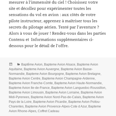
mesurer à l’immensité du ciel ! Choisissez votre
site et décollez pour expérimenter toutes les
sensations du vol en avion : aux côtés de votre
pilote instructeur, apprenez à maîtriser tous les
secrets du pilotage aérien. Tenté par l’aventure ?
Alors à vous de jouer ! Rendez-vous dans les parties
Contenu et Informations supplémentaires ci-
dessous pour le détail de l’offre.
Posted
Categories
Baptême Avion
,
Bapteme Avion Alsace
,
Bapteme Avion
on
Aquitaine
,
Bapteme Avion Auvergne
,
Bapteme Avion Basse-
Normandie
,
Bapteme Avion Bourgogne
,
Bapteme Avion Bretagne
,
Bapteme Avion Centre
,
Bapteme Avion Champagne-Ardenne
,
Bapteme Avion Franche-Comte
,
Bapteme Avion Haute-Normandie
,
Bapteme Avion Ile-de-France
,
Bapteme Avion Languedoc-Roussillon
,
Bapteme Avion Limousin
,
Bapteme Avion Lorraine
,
Bapteme Avion
Midi-Pyrenees
,
Bapteme Avion Nord-Pas-de-Calais
,
Bapteme Avion
Pays de la Loire
,
Bapteme Avion Picardie
,
Bapteme Avion Poitou-
Charentes
,
Bapteme Avion Provence-Alpes-Cote d Azur
,
Bapteme
Avion Rhone-Alpes
,
Coffret Cadeau