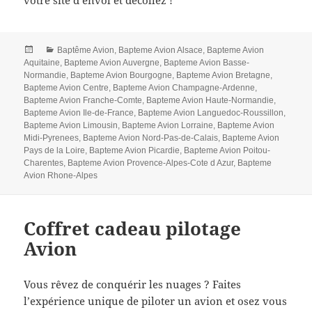
Posted
Categories
Baptême Avion
,
Bapteme Avion Alsace
,
Bapteme Avion
on
Aquitaine
,
Bapteme Avion Auvergne
,
Bapteme Avion Basse-
Normandie
,
Bapteme Avion Bourgogne
,
Bapteme Avion Bretagne
,
Bapteme Avion Centre
,
Bapteme Avion Champagne-Ardenne
,
Bapteme Avion Franche-Comte
,
Bapteme Avion Haute-Normandie
,
Bapteme Avion Ile-de-France
,
Bapteme Avion Languedoc-Roussillon
,
Bapteme Avion Limousin
,
Bapteme Avion Lorraine
,
Bapteme Avion
Midi-Pyrenees
,
Bapteme Avion Nord-Pas-de-Calais
,
Bapteme Avion
Pays de la Loire
,
Bapteme Avion Picardie
,
Bapteme Avion Poitou-
Charentes
,
Bapteme Avion Provence-Alpes-Cote d Azur
,
Bapteme
Avion Rhone-Alpes
Coffret cadeau pilotage
Avion
Vous rêvez de conquérir les nuages ? Faites
l’expérience unique de piloter un avion et osez vous