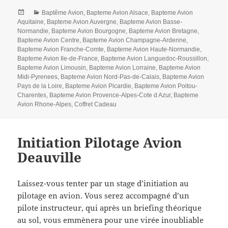
Posted
Categories
Baptême Avion
,
Bapteme Avion Alsace
,
Bapteme Avion
on
Aquitaine
,
Bapteme Avion Auvergne
,
Bapteme Avion Basse-
Normandie
,
Bapteme Avion Bourgogne
,
Bapteme Avion Bretagne
,
Bapteme Avion Centre
,
Bapteme Avion Champagne-Ardenne
,
Bapteme Avion Franche-Comte
,
Bapteme Avion Haute-Normandie
,
Bapteme Avion Ile-de-France
,
Bapteme Avion Languedoc-Roussillon
,
Bapteme Avion Limousin
,
Bapteme Avion Lorraine
,
Bapteme Avion
Midi-Pyrenees
,
Bapteme Avion Nord-Pas-de-Calais
,
Bapteme Avion
Pays de la Loire
,
Bapteme Avion Picardie
,
Bapteme Avion Poitou-
Charentes
,
Bapteme Avion Provence-Alpes-Cote d Azur
,
Bapteme
Avion Rhone-Alpes
,
Coffret Cadeau
Initiation Pilotage Avion
Deauville
Laissez-vous tenter par un stage d’initiation au
pilotage en avion. Vous serez accompagné d’un
pilote instructeur, qui après un briefing théorique
au sol, vous emmènera pour une virée inoubliable