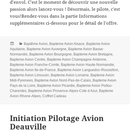
d’envol. C’est le moment de découvrir une nouvelle
passion alors lancez-vous ! Désormais, le pilote, c’est
vous!Rendez-vous dans la partie Informations
supplémentaires ci-dessous pour le détail de l’offre.
Posted
Categories
Baptême Avion
,
Bapteme Avion Alsace
,
Bapteme Avion
on
Aquitaine
,
Bapteme Avion Auvergne
,
Bapteme Avion Basse-
Normandie
,
Bapteme Avion Bourgogne
,
Bapteme Avion Bretagne
,
Bapteme Avion Centre
,
Bapteme Avion Champagne-Ardenne
,
Bapteme Avion Franche-Comte
,
Bapteme Avion Haute-Normandie
,
Bapteme Avion Ile-de-France
,
Bapteme Avion Languedoc-Roussillon
,
Bapteme Avion Limousin
,
Bapteme Avion Lorraine
,
Bapteme Avion
Midi-Pyrenees
,
Bapteme Avion Nord-Pas-de-Calais
,
Bapteme Avion
Pays de la Loire
,
Bapteme Avion Picardie
,
Bapteme Avion Poitou-
Charentes
,
Bapteme Avion Provence-Alpes-Cote d Azur
,
Bapteme
Avion Rhone-Alpes
,
Coffret Cadeau
Initiation Pilotage Avion
Deauville