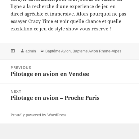
ligne à la recherche d’une expérience de jeu en
direct agréable et immersive. Alors pourquoi ne pas
essayer Crazy Time et voir quelle chance et quelle
excitation ce jeu de style show vous réserve !
Posted
Author
Categories
admin
Baptême Avion
,
Bapteme Avion Rhone-Alpes
on
Post
PREVIOUS
navigation
Pilotage en avion en Vendee
Previous
post:
NEXT
Pilotage en avion – Proche Paris
Next
post:
Proudly powered by WordPress