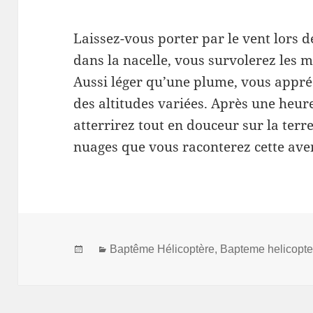
Laissez-vous porter par le vent lors d
dans la nacelle, vous survolerez les 
Aussi léger qu’une plume, vous appréc
des altitudes variées. Après une heu
atterrirez tout en douceur sur la terre
nuages que vous raconterez cette ave
Posted
Categories
Baptême Hélicoptère
,
Bapteme helicopt
on