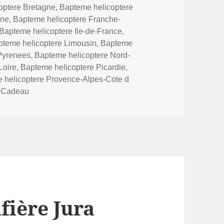
optere Bretagne
,
Bapteme helicoptere
nne
,
Bapteme helicoptere Franche-
Bapteme helicoptere Ile-de-France
,
pteme helicoptere Limousin
,
Bapteme
Pyrenees
,
Bapteme helicoptere Nord-
Loire
,
Bapteme helicoptere Picardie
,
 helicoptere Provence-Alpes-Cote d
t Cadeau
ière Jura