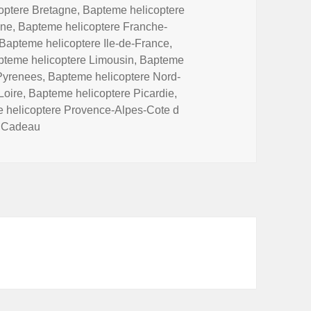
optere Bretagne
,
Bapteme helicoptere
nne
,
Bapteme helicoptere Franche-
Bapteme helicoptere Ile-de-France
,
pteme helicoptere Limousin
,
Bapteme
Pyrenees
,
Bapteme helicoptere Nord-
Loire
,
Bapteme helicoptere Picardie
,
 helicoptere Provence-Alpes-Cote d
t Cadeau