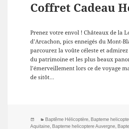
Coffret Cadeau H
Prenez votre envol ! Châteaux de la L
d’Arcachon, pics enneigés du Mont-Bla
parcourez la voûte céleste et admirez 
du patrimoine et les plus beaux pano
l’émerveillement lors ce de voyage m
de sitôt…
Posted
Categories
Baptême Hélicoptère
,
Bapteme helicopte
on
Aquitaine
,
Bapteme helicoptere Auvergne
,
Bapt