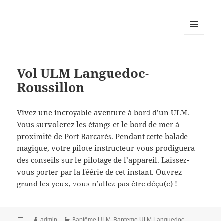
MENU
AND
WIDGETS
Vol ULM Languedoc-
Roussillon
Vivez une incroyable aventure à bord d’un ULM.
Vous survolerez les étangs et le bord de mer à
proximité de Port Barcarès. Pendant cette balade
magique, votre pilote instructeur vous prodiguera
des conseils sur le pilotage de l’appareil. Laissez-
vous porter par la féérie de cet instant. Ouvrez
grand les yeux, vous n’allez pas être déçu(e) !
Posted
Author
Categories
admin
Baptême ULM
,
Bapteme ULM Languedoc-