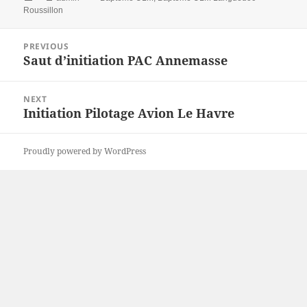
on
Roussillon
Post
PREVIOUS
navigation
Saut d’initiation PAC Annemasse
Previous
post:
NEXT
Initiation Pilotage Avion Le Havre
Next
post:
Proudly powered by WordPress