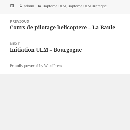
Posted
Author
Categories
admin
Baptême ULM
,
Bapteme ULM Bretagne
on
Post
PREVIOUS
navigation
Cours de pilotage helicoptere – La Baule
Previous
post:
NEXT
Initiation ULM – Bourgogne
Next
post:
Proudly powered by WordPress