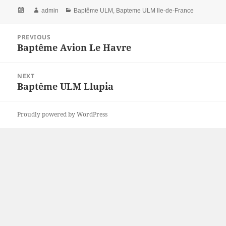
Posted
Author
Categories
admin
Baptême ULM
,
Bapteme ULM Ile-de-France
on
Post
PREVIOUS
navigation
Baptême Avion Le Havre
Previous
post:
NEXT
Baptême ULM Llupia
Next
post:
Proudly powered by WordPress