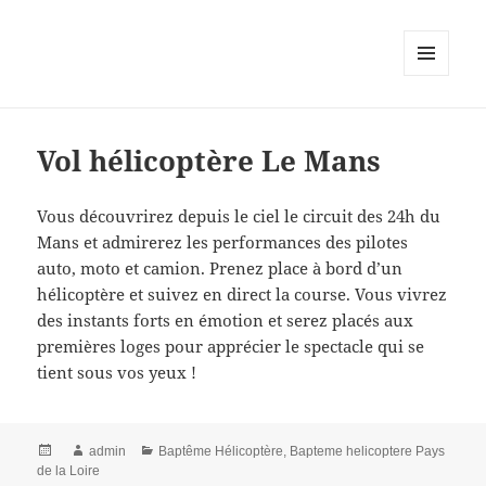
MENU
AND
WIDGETS
Vol hélicoptère Le Mans
Vous découvrirez depuis le ciel le circuit des 24h du
Mans et admirerez les performances des pilotes
auto, moto et camion. Prenez place à bord d’un
hélicoptère et suivez en direct la course. Vous vivrez
des instants forts en émotion et serez placés aux
premières loges pour apprécier le spectacle qui se
tient sous vos yeux !
Posted
Author
Categories
admin
Baptême Hélicoptère
,
Bapteme helicoptere Pays
on
de la Loire