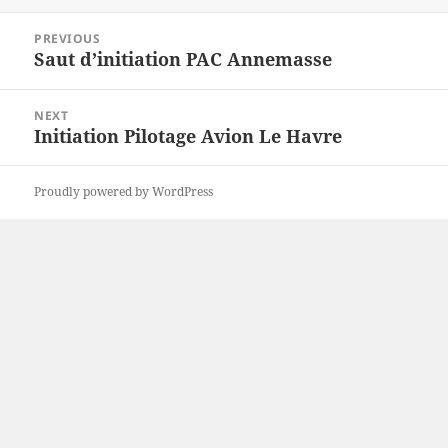
Post
PREVIOUS
navigation
Saut d’initiation PAC Annemasse
Previous
post:
NEXT
Initiation Pilotage Avion Le Havre
Next
post:
Proudly powered by WordPress