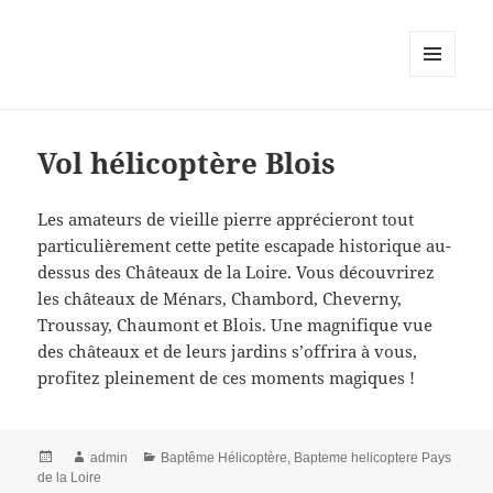
MENU
AND
WIDGETS
Vol hélicoptère Blois
Les amateurs de vieille pierre apprécieront tout
particulièrement cette petite escapade historique au-
dessus des Châteaux de la Loire. Vous découvrirez
les châteaux de Ménars, Chambord, Cheverny,
Troussay, Chaumont et Blois. Une magnifique vue
des châteaux et de leurs jardins s’offrira à vous,
profitez pleinement de ces moments magiques !
Posted
Author
Categories
admin
Baptême Hélicoptère
,
Bapteme helicoptere Pays
on
de la Loire