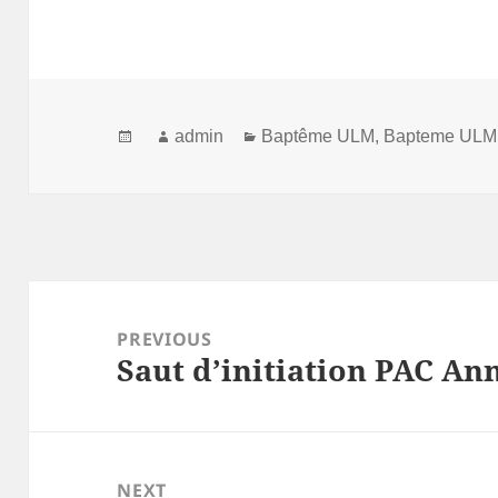
Posted
Author
Categories
admin
Baptême ULM
,
Bapteme ULM 
on
Post
navigation
PREVIOUS
Saut d’initiation PAC A
Previous
post:
NEXT