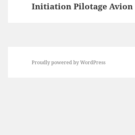
Initiation Pilotage Avio
Next
post:
Proudly powered by WordPress