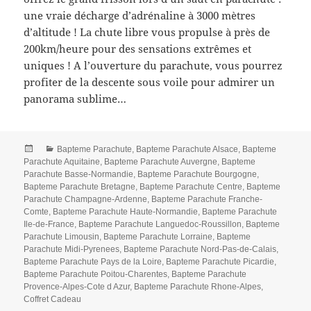
une vraie décharge d’adrénaline à 3000 mètres
d’altitude ! La chute libre vous propulse à près de
200km/heure pour des sensations extrêmes et
uniques ! A l’ouverture du parachute, vous pourrez
profiter de la descente sous voile pour admirer un
panorama sublime…
Posted
Categories
Bapteme Parachute
,
Bapteme Parachute Alsace
,
Bapteme
on
Parachute Aquitaine
,
Bapteme Parachute Auvergne
,
Bapteme
Parachute Basse-Normandie
,
Bapteme Parachute Bourgogne
,
Bapteme Parachute Bretagne
,
Bapteme Parachute Centre
,
Bapteme
Parachute Champagne-Ardenne
,
Bapteme Parachute Franche-
Comte
,
Bapteme Parachute Haute-Normandie
,
Bapteme Parachute
Ile-de-France
,
Bapteme Parachute Languedoc-Roussillon
,
Bapteme
Parachute Limousin
,
Bapteme Parachute Lorraine
,
Bapteme
Parachute Midi-Pyrenees
,
Bapteme Parachute Nord-Pas-de-Calais
,
Bapteme Parachute Pays de la Loire
,
Bapteme Parachute Picardie
,
Bapteme Parachute Poitou-Charentes
,
Bapteme Parachute
Provence-Alpes-Cote d Azur
,
Bapteme Parachute Rhone-Alpes
,
Coffret Cadeau