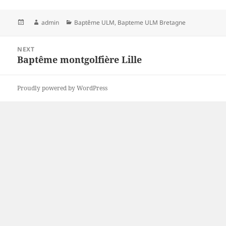
Posted
Author
Categories
admin
Baptême ULM
,
Bapteme ULM Bretagne
on
Post
NEXT
navigation
Baptême montgolfière Lille
Next
post:
Proudly powered by WordPress