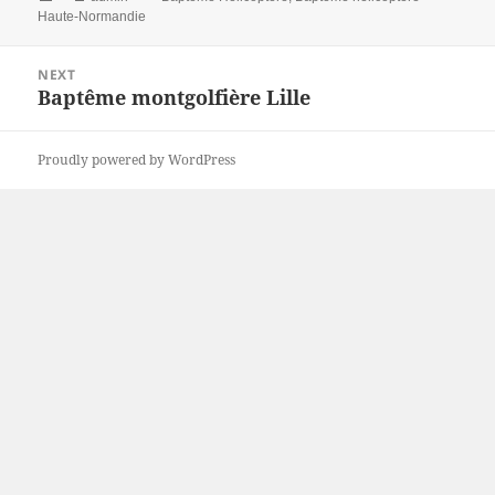
on
Haute-Normandie
Post
NEXT
navigation
Baptême montgolfière Lille
Next
post:
Proudly powered by WordPress