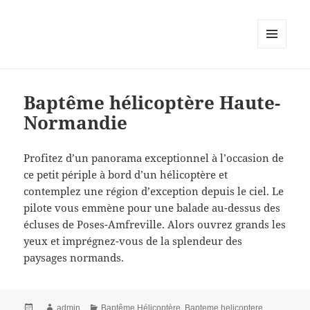
MENU
AND
WIDGETS
Baptême hélicoptère Haute-
Normandie
Profitez d’un panorama exceptionnel à l’occasion de
ce petit périple à bord d’un hélicoptère et
contemplez une région d’exception depuis le ciel. Le
pilote vous emmène pour une balade au-dessus des
écluses de Poses-Amfreville. Alors ouvrez grands les
yeux et imprégnez-vous de la splendeur des
paysages normands.
Posted
Author
Categories
admin
Baptême Hélicoptère
,
Bapteme helicoptere